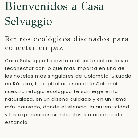
control
clic
Bienvenidos a Casa
de
en
la
los
Selvaggio
presentación
siguientes
de
enlaces,
Retiros ecológicos diseñados para
diapositivas
se
conectar en paz
actualizará
el
Casa Selvaggio te invita a alejarte del ruido y a
contenido
reconectar con lo que más importa en uno de
anterior
los hoteles más singulares de Colombia. Situado
en Ráquira, la capital artesanal de Colombia,
nuestro refugio ecológico te sumerge en la
naturaleza, en un diseño cuidado y en un ritmo
más pausado, donde el silencio, la autenticidad
y las experiencias significativas marcan cada
estancia.