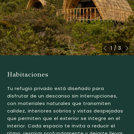
S
Botones
Al
1
/
3
Anterior
de
hacer
control
clic
de
en
Habitaciones
la
los
presentació
siguientes
Tu refugio privado está diseñado para
de
enlaces,
disfrutar de un descanso sin interrupciones,
diapositivas
se
con materiales naturales que transmiten
actualizará
calidez, interiores sobrios y vistas despejadas
el
que permiten que el exterior se integre en el
contenido
interior. Cada espacio te invita a reducir el
anterior
ritmo, respirar profundamente y dejarte llevar